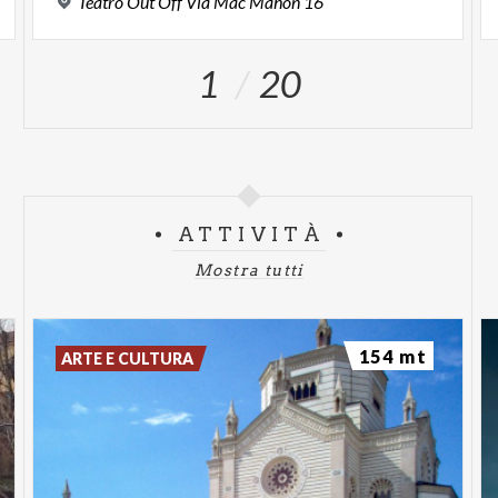
Teatro
Out
Off
Via
Mac
Mahon
16
1
20
ATTIVITÀ
Mostra tutti
154 mt
ARTE E CULTURA