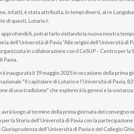
e, infatti, è stata attribuita, in tempi diversi, ai re Longoba
e di questi, Lotario I.
i approfondirli, potrai farlo visitando la nuova mostra tem
ia dell’Università di Pavia "Alle origini dell’Università di Pa
, organizzata in collaborazione con il CeSUP – Centro per la 
di Pavia.
arà inaugurata il 19 maggio 2025 in occasione della prima g
zionale “Il capitolare di Lotario e l’Università di Pavia, 
one di una tradizione” che esplorerà la genesi e la sostanza 
 avrà luogo al termine della prima giornata del convegno o
er la Storia dell’Università di Pavia con la partecipazione
Giurisprudenza dell’Università di Pavia e del Collegio Ghis