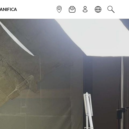
IANIFICA
INFOPOINT
NEWSLETTER
ISCRIVITI
LINGUA
CERCA