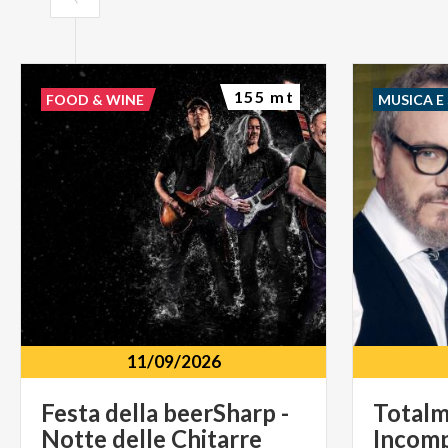
155 mt
FOOD & WINE
MUSICA E
11/09/2026
Festa
della
beerSharp
-
Total
Notte
delle
Chitarre
Incomp