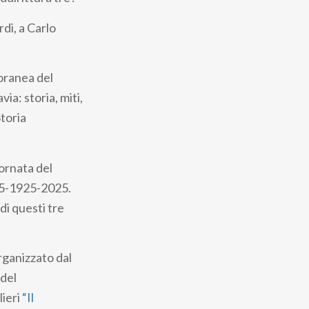
rdi, a Carlo
poranea del
via: storia, miti,
Storia
iornata del
825-1925-2025.
di questi tre
rganizzato dal
 del
lieri
“Il