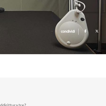
condividi
addirittura tre?