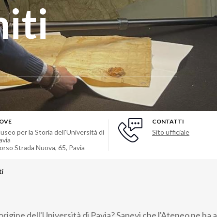
iti
OVE
CONTATTI
useo per la Storia dell'Università di
Sito ufficiale
avia
orso Strada Nuova, 65
,
Pavia
ti
'origine dell'Università di Pavia? Sapevi che l'Ateneo ne ha 