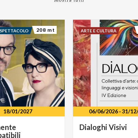
208 mt
 SPETTACOLO
ARTE E CULTURA
18/01/2027
06/06/2026
-
31/12
mente
Dialoghi
Visivi
atibili