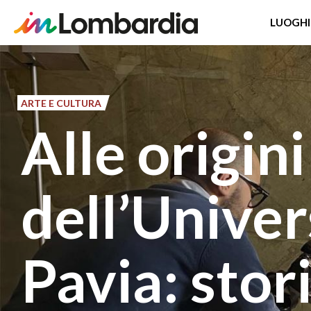
LUOGHI
Salta
al
contenuto
ARTE E CULTURA
principale
Alle origini
dell’Univer
Pavia: stori