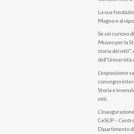
pane
La sua fondazion
Magno e al nipot
Se sei curioso d
Museo per la Stor
storia dei miti”
dell’Università 
L'esposizione s
convegno interna
Storia e invenzi
miti.
L’inaugurazione
CeSUP – Centro p
Dipartimento di 