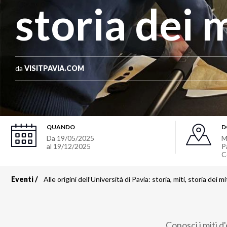
storia dei m
da
VISITPAVIA.COM
QUANDO
D
Da
19/05/2025
M
al
19/12/2025
P
C
Eventi
Alle origini dell’Università di Pavia: storia, miti, storia dei mi
Briciole
di
Conosci i miti d