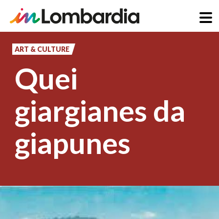
Skip
to
ART & CULTURE
main
Quei
content
giargianes da
giapunes