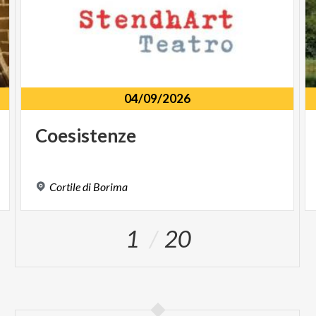
04/09/2026
Coesistenze
Cortile
di
Borima
1
20