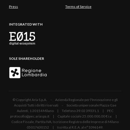
Press
Terms of Service
INTEGRATED WITH
SOLE SHAREHOLDER
© Copyright Aria S.p.A. - Azienda Regionale per l'Innovazione e gli
Acquisti Tutti i diritti riservati - Società unipersonale Piazza Gae
Aulenti, 1 20154 Milano | Telefono 39.02 39331.1 | PEC
protocollo@pec.ariaspa.it | Capitale sociale 25.000.000,00 € i.v. |
Codice Fiscale, Partita IVA, Iscrizione Registro delle Imprese di Milano
05017630152 | Iscritta al R.E.A. al n°1096149.