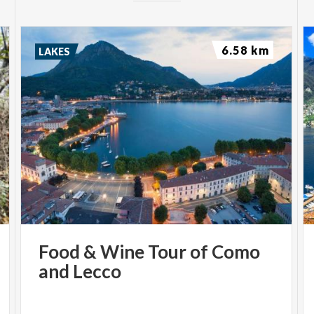
6.58 km
LAKES
Food
&
Wine
Tour
of
Como
and
Lecco