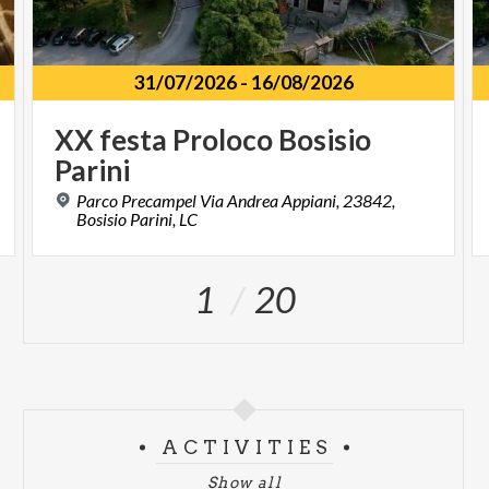
31/07/2026
-
16/08/2026
XX
festa
Proloco
Bosisio
Parini
Parco Precampel Via Andrea Appiani, 23842,
Bosisio Parini, LC
1
20
ACTIVITIES
Show all