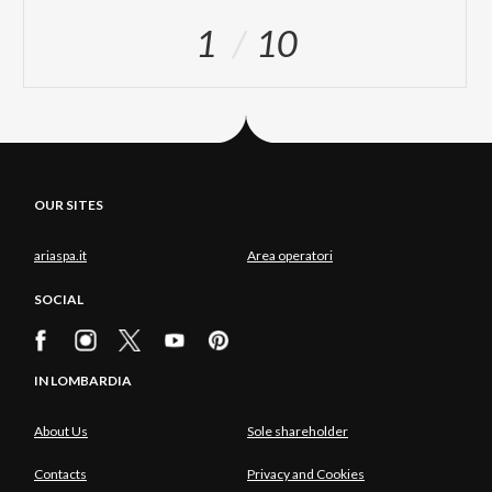
1
10
OUR SITES
ariaspa.it
Area operatori
SOCIAL
IN LOMBARDIA
About Us
Sole shareholder
Contacts
Privacy and Cookies