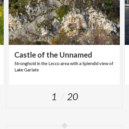
Castle
of
the
Unnamed
Stronghold
in
the
Lecco
area
with
a
Splendid
view
of
Lake
Garlate
1
20