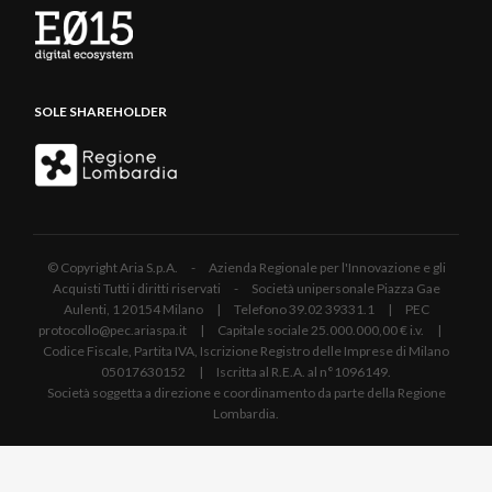
SOLE SHAREHOLDER
© Copyright Aria S.p.A. - Azienda Regionale per l'Innovazione e gli
Acquisti Tutti i diritti riservati - Società unipersonale Piazza Gae
Aulenti, 1 20154 Milano | Telefono 39.02 39331.1 | PEC
protocollo@pec.ariaspa.it | Capitale sociale 25.000.000,00 € i.v. |
Codice Fiscale, Partita IVA, Iscrizione Registro delle Imprese di Milano
05017630152 | Iscritta al R.E.A. al n°1096149.
Società soggetta a direzione e coordinamento da parte della Regione
Lombardia.