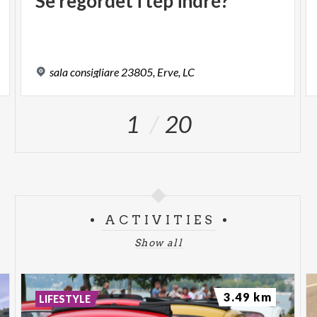
Se
regòrdet
i
tép
indré?
sala
consigliare
23805,
Erve,
LC
1
20
ACTIVITIES
Show all
3.49 km
LIFESTYLE