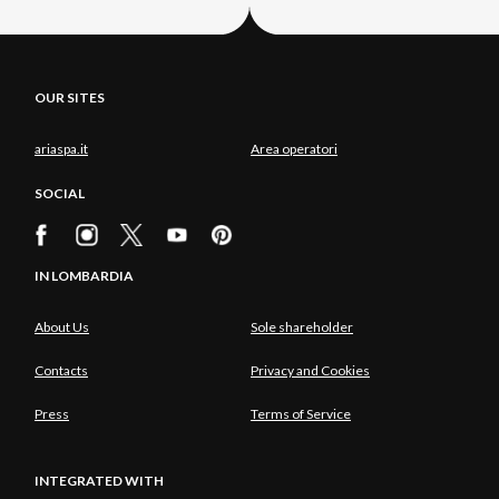
OUR SITES
ariaspa.it
Area operatori
SOCIAL
IN LOMBARDIA
About Us
Sole shareholder
Contacts
Privacy and Cookies
Press
Terms of Service
INTEGRATED WITH