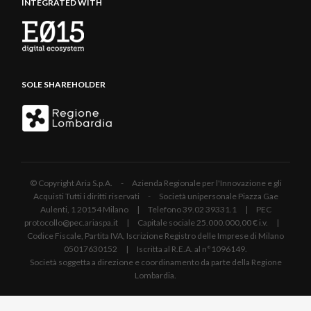
INTEGRATED WITH
SOLE SHAREHOLDER
© Copyright Aria S.p.A. - Azienda Regionale per l'Innovazione e gli
Acquisti Tutti i diritti riservati - Società unipersonale Piazza Gae
Aulenti, 1 20154 Milano | Telefono 39.02 39331.1 | PEC
protocollo@pec.ariaspa.it | Capitale sociale 25.000.000,00 € i.v. |
Codice Fiscale, Partita IVA, Iscrizione Registro delle Imprese di Milano
05017630152 | Iscritta al R.E.A. al n°1096149.
Società soggetta a direzione e coordinamento da parte della Regione
Lombardia.