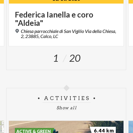
Federica
Ianella
e
coro
"Aldeia"
Chiesa parrocchiale di San Vigilio Via della Chiesa,
2, 23885, Calco, LC
1
20
ACTIVITIES
Show all
6.44 km
ACTIVE & GREEN