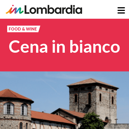
Skip
to
FOOD & WINE
main
Cena in bianco
content