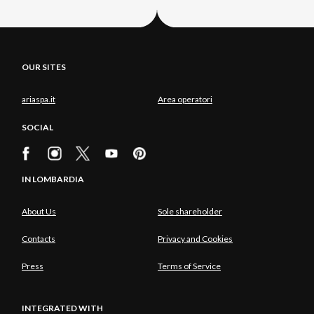
OUR SITES
ariaspa.it
Area operatori
SOCIAL
IN LOMBARDIA
About Us
Sole shareholder
Contacts
Privacy and Cookies
Press
Terms of Service
INTEGRATED WITH