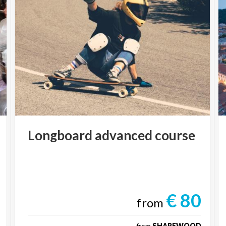
Longboard
advanced
course
€ 80
from
from
SHAREWOOD