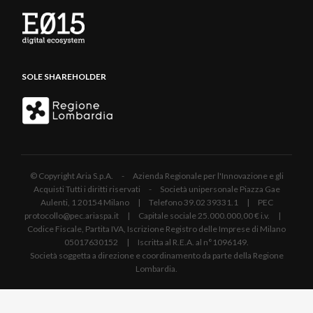
SOLE SHAREHOLDER
© Copyright Aria S.p.A. - Azienda Regionale per l'Innovazione e gli
Acquisti Tutti i diritti riservati - Società unipersonale Piazza Gae
Aulenti, 1 20154 Milano | Telefono 39.02 39331.1 | PEC
protocollo@pec.ariaspa.it | Capitale sociale 25.000.000,00 € i.v. |
Codice Fiscale, Partita IVA, Iscrizione Registro delle Imprese di Milano
05017630152 | Iscritta al R.E.A. al n°1096149.
Società soggetta a direzione e coordinamento da parte della Regione
Lombardia.