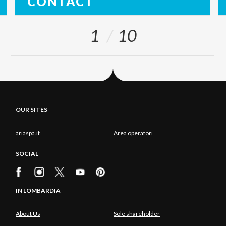
CONTACT
1
10
OUR SITES
ariaspa.it
Area operatori
SOCIAL
IN LOMBARDIA
About Us
Sole shareholder