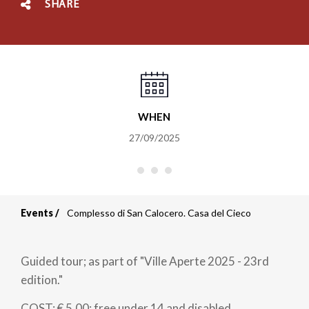
SHARE
WHEN
27/09/2025
Events
Complesso di San Calocero. Casa del Cieco
Breadcrumb
Guided tour; as part of "Ville Aperte 2025 - 23rd
edition."
COST: € 5.00; free under 14 and disabled.