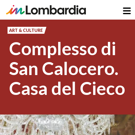
Skip
to
ART & CULTURE
main
Complesso di
content
San Calocero.
Casa del Cieco