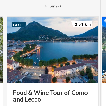
Show all
2.51 km
LAKES
Food
&
Wine
Tour
of
Como
and
Lecco