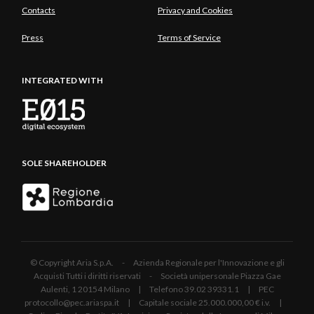
Contacts
Privacy and Cookies
Press
Terms of Service
INTEGRATED WITH
SOLE SHAREHOLDER
© Copyright Aria S.p.A. - Azienda Regionale per l'Innovazione e gli
Acquisti Tutti i diritti riservati - Società unipersonale Piazza Gae
Aulenti, 1 20154 Milano | Telefono 39.02 39331.1 | PEC
protocollo@pec.ariaspa.it | Capitale sociale 25.000.000,00 € i.v. |