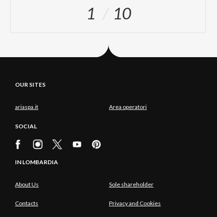
1
10
OUR SITES
ariaspa.it
Area operatori
SOCIAL
IN LOMBARDIA
About Us
Sole shareholder
Contacts
Privacy and Cookies