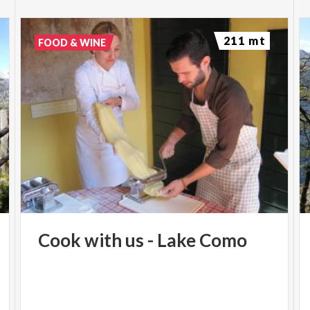
211 mt
FOOD & WINE
Cook
with
us
-
Lake
Como