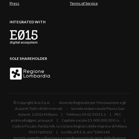
Press
Terms of Service
INTEGRATED WITH
SOLE SHAREHOLDER
© Copyright Aria S.p.A. - Azienda Regionale per l'Innovazione e gli
Acquisti Tutti i diritti riservati - Società unipersonale Piazza Gae
Aulenti, 1 20154 Milano | Telefono 39.02 39331.1 | PEC
protocollo@pec.ariaspa.it | Capitale sociale 25.000.000,00 € i.v. |
Codice Fiscale, Partita IVA, Iscrizione Registro delle Imprese di Milano
05017630152 | Iscritta al R.E.A. al n°1096149.
Società soggetta a direzione e coordinamento da parte della Regione