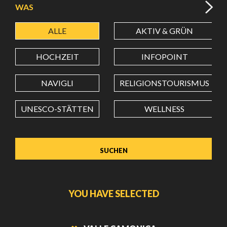
WAS
ALLE
AKTIV & GRÜN
BREITENGRAD
HOCHZEIT
INFOPOINT
LÄNGENGRAD
NAVIGLI
RELIGIONSTOURISMUS
UNESCO-STÄTTEN
WELLNESS
Wert in Dezimalgrad. Punkt (.) als Dezimalzeichen
verwenden.
YOU HAVE SELECTED