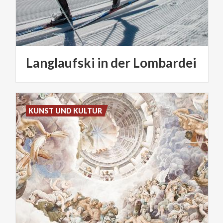
Langlaufski
in
der
Lombardei
KUNST UND KULTUR