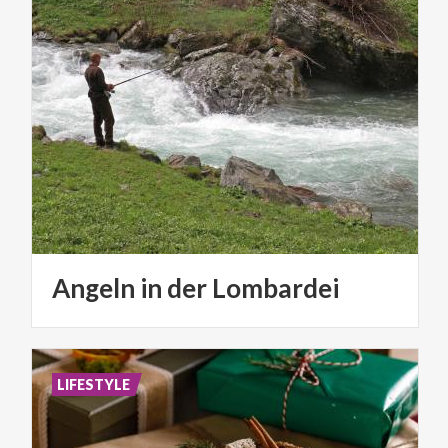
Angeln
in
der
Lombardei
LIFESTYLE