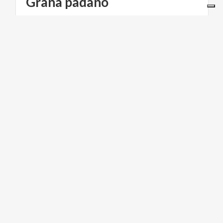
Grana
padano
GEBIRGE
Winter in der Lombardei: