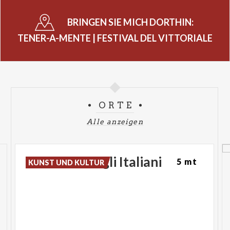
BRINGEN SIE MICH DORTHIN:
TENER-A-MENTE | FESTIVAL DEL VITTORIALE
ORTE
Alle anzeigen
Vittoriale
degli
Italiani
5 mt
KUNST UND KULTUR