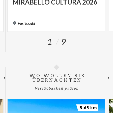
SPUNKT
MIRABELLO
CULTURA
2026
Vari
luoghi
1
9
WO WOLLEN SIE
ÜBERNACHTEN
Verfügbarkeit prüfen
5.65 km