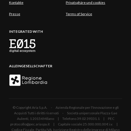
Kontakte
Privatsphäre und cookies
Presse
Terms of Service
INTEGRATED WITH
ALLEINGESELLSCHAFTER
© Copyright Aria S.p.A. - Azienda Regionale per l'Innovazione e gli
Acquisti Tutti i diritti riservati - Società unipersonale Piazza Gae
Aulenti, 1 20154 Milano | Telefono 39.02 39331.1 | PEC
protocollo@pec.ariaspa.it | Capitale sociale 25.000.000,00 € i.v. |
Codice Fiscale, Partita IVA, Iscrizione Registro delle Imprese di Milano