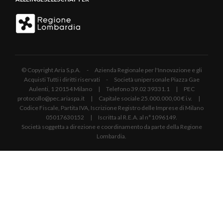
© Copyright Aria S.p.A. - Azienda Regionale per l'Innovazione e gli
Acquisti Tutti i diritti riservati - Società unipersonale Piazza Gae
Aulenti, 1 20154 Milano | Telefono 39.02 39331.1 | PEC
protocollo@pec.ariaspa.it | Capitale sociale 25.000.000,00 € i.v. |
Codice Fiscale, Partita IVA, Iscrizione Registro delle Imprese di Milano
05017630152 | Iscritta al R.E.A. al n°1096149.
Società soggetta a direzione e coordinamento da parte della Regione
Lombardia.