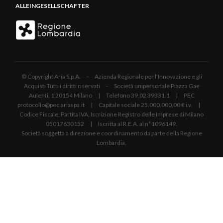
ALLEINGESELLSCHAFTER
© Copyright Aria S.p.A. - Azienda Regionale per l'Innovazione e gli
Acquisti Tutti i diritti riservati - Società unipersonale Piazza Gae
Aulenti, 1 20154 Milano | Telefono 39.02 39331.1 | PEC
protocollo@pec.ariaspa.it | Capitale sociale 25.000.000,00 € i.v. |
Codice Fiscale, Partita IVA, Iscrizione Registro delle Imprese di Milano
05017630152 | Iscritta al R.E.A. al n°1096149.
Società soggetta a direzione e coordinamento da parte della Regione
Lombardia.