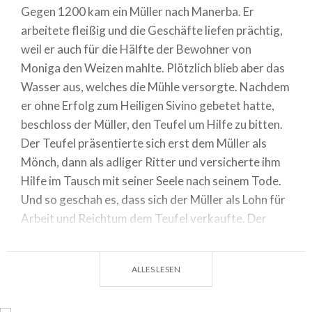
Gegen 1200 kam ein Müller nach Manerba. Er
arbeitete fleißig und die Geschäfte liefen prächtig,
weil er auch für die Hälfte der Bewohner von
Moniga den Weizen mahlte. Plötzlich blieb aber das
Wasser aus, welches die Mühle versorgte. Nachdem
er ohne Erfolg zum Heiligen Sivino gebetet hatte,
beschloss der Müller, den Teufel um Hilfe zu bitten.
Der Teufel präsentierte sich erst dem Müller als
Mönch, dann als adliger Ritter und versicherte ihm
Hilfe im Tausch mit seiner Seele nach seinem Tode.
Und so geschah es, dass sich der Müller als Lohn für
Arbeit und Reichtum dem Teufel verkaufte. Der
Vertrag wurde unterschrieben: Der Müller prägte
seine Hand auf einen Stein, der Teufel unterschrieb
ALLES LESEN
mit dem Abdruck seines Fußes. Das Wasser kehrte
wieder und die Geschäfte liefen wieder an, so dass