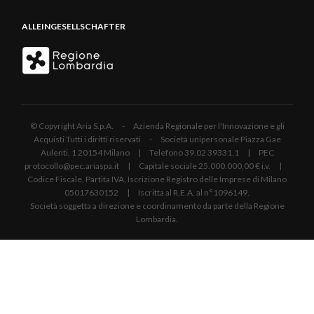
ALLEINGESELLSCHAFTER
© Copyright Aria S.p.A. - Azienda Regionale per l'Innovazione e gli
Acquisti Tutti i diritti riservati - Società unipersonale Piazza Gae
Aulenti, 1 20154 Milano | Telefono 39.02 39331.1 | PEC
protocollo@pec.ariaspa.it | Capitale sociale 25.000.000,00 € i.v. |
Codice Fiscale, Partita IVA, Iscrizione Registro delle Imprese di Milano
05017630152 | Iscritta al R.E.A. al n°1096149.
Società soggetta a direzione e coordinamento da parte della Regione
Lombardia.