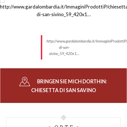
der Müller seiner Mühle ein weiteres Rad anbaute.
Als der Müller sich aber dem Tode näherte, bekam
er Angst um seine Seele. Nachdem er gebeichtet
hatte und der Kirche seine Mühle und sein Geld als
Geschenk versprochen hatte, wurde er von seinen
Sünden losgesprochen. Groß war daher die Wut des
http://www.gardalombardia.it/ImmaginiProdottiP/
Teufels, welcher fast vollständig das Haus
di-san-
zerstörte und das Geld in Stroh verwandelte. So
sivino_59_420x1…
wurde also auf dem Stein des Paktes ein Kreuz
eingeprägt, welches noch heute, neben den
Abdrücken der Hand des Müllers und des Fußes des
BRINGEN SIE MICH DORTHIN:
Teufels, sichtbar ist.
CHIESETTA DI SAN SAVINO