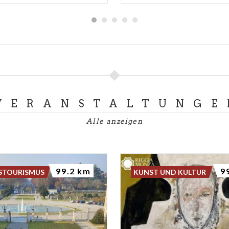
VERANSTALTUNGE
Alle anzeigen
99.2 km
9
STOURISMUS
KUNST UND KULTUR