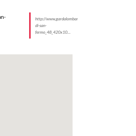
http://www.gardalombardia.it/ImmaginiProdottiP/chiesett
di-san-
fermo_48_420x10…