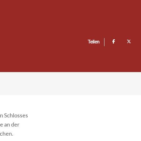
Teilen
en Schlosses
e an der
ichen.