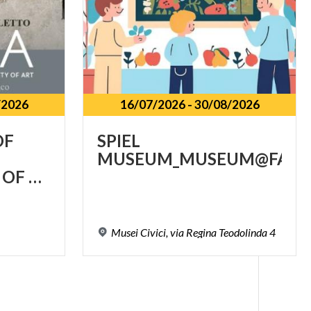
/2026
16/07/2026
-
30/08/2026
OF
SPIEL
MUSEUM_MUSEUM@FAMI
RESPONSIBILITY OF ART
Musei
Civici,
via
Regina
Teodolinda
4