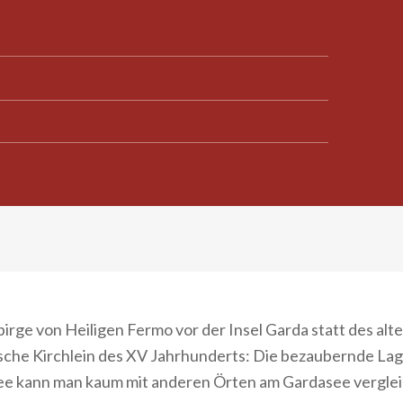
rge von Heiligen Fermo vor der Insel Garda statt des alt
ische Kirchlein des XV Jahrhunderts: Die bezaubernde Lag
ee kann man kaum mit anderen Örten am Gardasee vergle