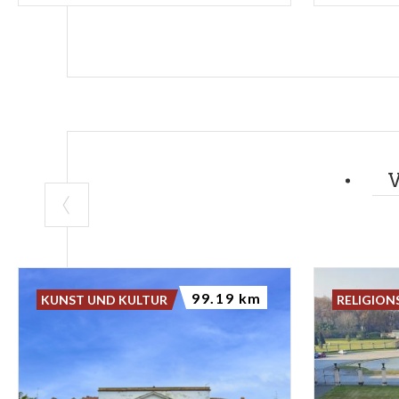
99.19 km
KUNST UND KULTUR
RELIGION