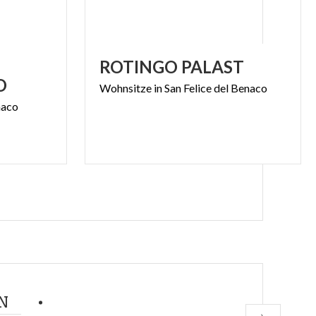
ROTINGO
PALAST
O
Wohnsitze
in
San
Felice
del
Benaco
naco
N