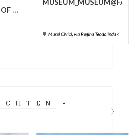
MUSEUM_MUSEUM@FAMI
RESPONSIBILITY OF ART
Musei
Civici,
via
Regina
Teodolinda
4
ACHTEN