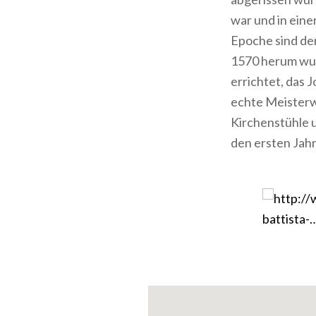
war und in eine
Epoche sind de
1570 herum wur
errichtet, das
echte Meisterw
Kirchenstühle u
den ersten Jah