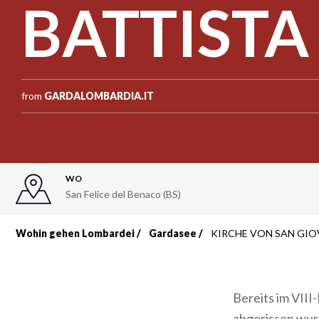
BATTISTA 
from
GARDALOMBARDIA.IT
WO
San Felice del Benaco (BS)
Wohin gehen Lombardei
Gardasee
KIRCHE VON SAN GIOV
Breadcrumb
Bereits im VIII
abgerissen wurd