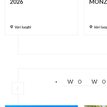
2026
MONZ
Vari
luoghi
Vari
luo
WO WO