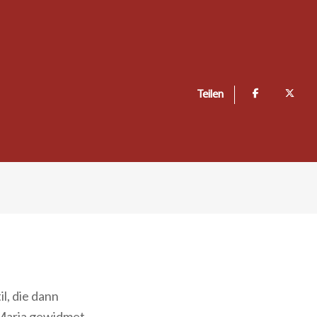
Teilen
l, die dann
 Maria gewidmet