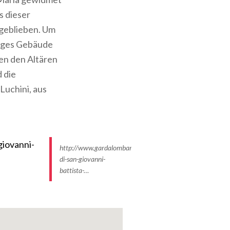
s dieser
geblieben. Um
liges Gebäude
en den Altären
 die
Luchini, aus
http://www.gardalombardia.it/ImmaginiProdottiP/chiesa-
di-san-giovanni-
battista-…