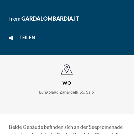
from
GARDALOMBARDIA.IT
TEILEN
WO
Lungolago Zanardelli, 55
,
Salò
Beide Gebäude befinden sich an der Seepromenade