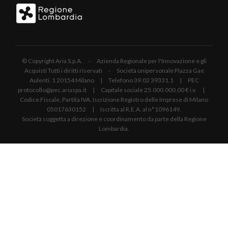
© Copyright Aria S.p.A. - Azienda Regionale per l'Innovazione e gli
Acquisti Tutti i diritti riservati - Società unipersonale Piazza Gae
Aulenti, 1 20154 Milano | Telefono 39.02 39331.1 | PEC
protocollo@pec.ariaspa.it | Capitale sociale 25.000.000,00 € i.v. |
Codice Fiscale, Partita IVA, Iscrizione Registro delle Imprese di Milano
05017630152 | Iscritta al R.E.A. al n°1096149.
Società soggetta a direzione e coordinamento da parte della Regione
Lombardia.