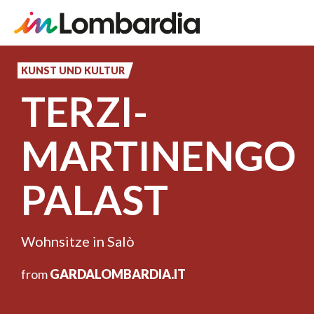
Direkt
zum
KUNST UND KULTUR
Inhalt
TERZI-
MARTINENGO
PALAST
Wohnsitze in Salò
from
GARDALOMBARDIA.IT