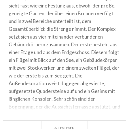
sieht fast wie eine Festung aus, obwohl der große,
geneigte Garten, der über einen Brunnen verfügt
und in zwei Bereiche unterteilt ist, dem
Gesamtüberblick die Strenge nimmt. Der Komplex
setzt sich aus vier miteinander verbundenen
Gebäudekörpern zusammen. Der erste besteht aus
einer Etage und aus dem Erdgeschoss. Diesem folgt
ein Flügel mit Blick auf den See, ein Gebäudekörper
mit zwei Stockwerken und einem zweiten Flügel, der
wie der erste bis zum See geht. Die
Außendekoration weist dagegen abgevierte,
aufgesetzte Quadersteine auf und ein Gesims mit
länglichen Konsolen. Sehr schön sind der
Bogengang, der die Aussichtsterrasse abstützt, und
die mythologischen Statuen, mit denen ein Teil
davon dekoriert ist. Innen befinden sich zwei Salone
ALLES LESEN