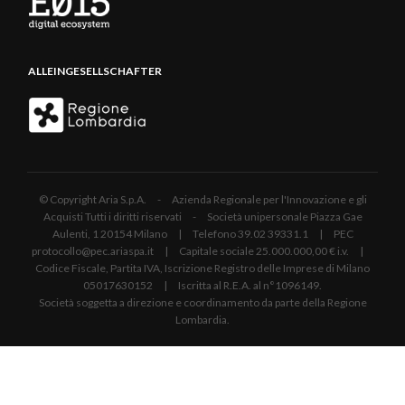
ALLEINGESELLSCHAFTER
© Copyright Aria S.p.A. - Azienda Regionale per l'Innovazione e gli
Acquisti Tutti i diritti riservati - Società unipersonale Piazza Gae
Aulenti, 1 20154 Milano | Telefono 39.02 39331.1 | PEC
protocollo@pec.ariaspa.it | Capitale sociale 25.000.000,00 € i.v. |
Codice Fiscale, Partita IVA, Iscrizione Registro delle Imprese di Milano
05017630152 | Iscritta al R.E.A. al n°1096149.
Società soggetta a direzione e coordinamento da parte della Regione
Lombardia.