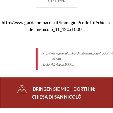
ALLES LESEN
Manerba und die Insel Garda, bietet.
http://www.gardalombardia.it/ImmaginiProdottiP/
di-san-
nicolo_41_420x1000…
BRINGEN SIE MICH DORTHIN:
CHIESA DI SAN NICOLÒ