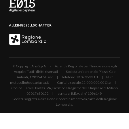
ALLEINGESELLSCHAFTER
© Copyright Aria S.p.A. - Azienda Regionale per l'Innovazione e gli
Acquisti Tutti i diritti riservati - Società unipersonale Piazza Gae
Aulenti, 1 20154 Milano | Telefono 39.02 39331.1 | PEC
protocollo@pec.ariaspa.it | Capitale sociale 25.000.000,00 € i.v. |
Codice Fiscale, Partita IVA, Iscrizione Registro delle Imprese di Milano
05017630152 | Iscritta al R.E.A. al n°1096149.
Società soggetta a direzione e coordinamento da parte della Regione
Lombardia.