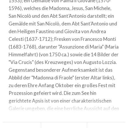
1553); ein Gemälde von Palma il Giovane (1570-
1596), welches die Madonna, Jesus, San Michele,
San Nicolò und den Abt Sant’Antonio darstellt; ein
Gemälde mit San Nicolò, dem Abt Sant’Antonio und
den Heiligen Faustino und Giovita von Andrea
Celesti (1637-1712); Fresken von Francesco Monti
(1683-1768), darunter "Assunzione di Maria" (Maria
Himmelfahrt) (von 1750 ca.) sowie die 14 Bilder der
"Via Crucis" (des Kreuzweges) von Augusto Lozzia.
Gegenstand besonderer Aufmerksamkeit ist das
Abbild der "Madonna di Fraole" (erster Altar links),
zu deren Ehre Anfang Oktober ein großes Fest mit
Prozession gefeiert wird. Die zum See hin
gerichtete Apsis ist von einer charakteristischen
Galerie umgeben, die eine herrliche Aussicht auf den
Gardasee, von der Punta San Vigilio bis hinunter
nach Peschiera, Sirmione, über die Rocca von