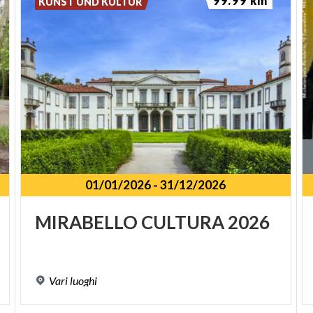
99.99 km
KUNST UND KULTUR
01/01/2026
-
31/12/2026
SPUNKT
MIRABELLO
CULTURA
2026
Vari
luoghi