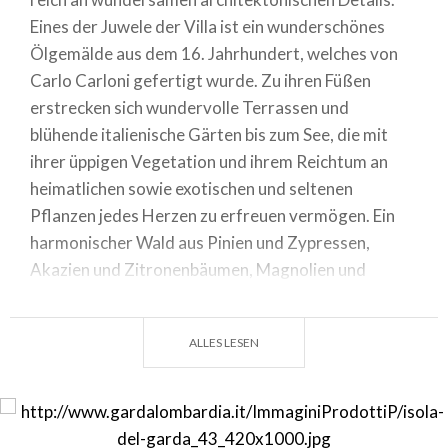
Eines der Juwele der Villa ist ein wunderschönes
Ölgemälde aus dem 16. Jahrhundert, welches von
Carlo Carloni gefertigt wurde. Zu ihren Füßen
erstrecken sich wundervolle Terrassen und
blühende italienische Gärten bis zum See, die mit
ihrer üppigen Vegetation und ihrem Reichtum an
heimatlichen sowie exotischen und seltenen
Pflanzen jedes Herzen zu erfreuen vermögen. Ein
harmonischer Wald aus Pinien und Zypressen,
Akazien und Zitronenbäumen, Magnolien und
Agaven wird Sie verzaubern. Die Gardainsel ist
Magie und Mysterium auf der der Gesang der Vögel
ALLES LESEN
die freudigen Stimmen der Seelen derjenigen
wiederzugeben scheint, die im Laufe der
Jahrhunderte die Insel behüteten, sie pflegten und
liebten. Von April bis Oktober ist die Insel für