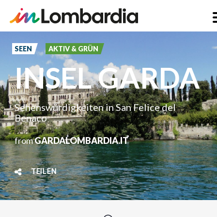
Direkt
zum
SEEN
AKTIV & GRÜN
Inhalt
INSEL GARDA
Sehenswürdigkeiten in San Felice del
Benaco
from
GARDALOMBARDIA.IT
TEILEN