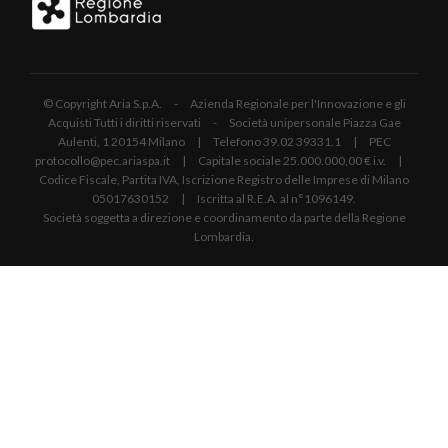
© Copyright Aria S.p.A. - Azienda Regionale per l'Innovazione e gli
Acquisti Tutti i diritti riservati - Società unipersonale Piazza Gae
Aulenti, 1 20154 Milano | Telefono 39.02 39331.1 | PEC
protocollo@pec.ariaspa.it | Capitale sociale 25.000.000,00 € i.v. |
Codice Fiscale, Partita IVA, Iscrizione Registro delle Imprese di Milano
05017630152 | Iscritta al R.E.A. al n°1096149.
Società soggetta a direzione e coordinamento da parte della Regione
Lombardia.