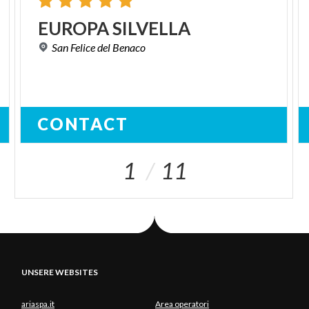
EUROPA
SILVELLA
San
Felice
del
Benaco
CONTACT
1
11
UNSERE WEBSITES
ariaspa.it
Area operatori