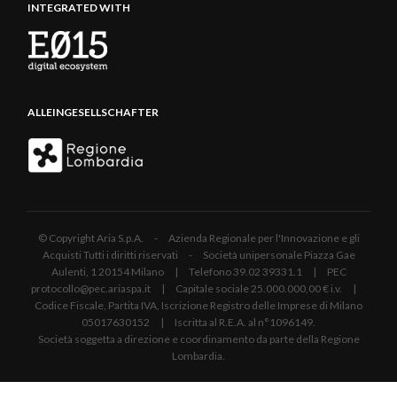
INTEGRATED WITH
ALLEINGESELLSCHAFTER
© Copyright Aria S.p.A. - Azienda Regionale per l'Innovazione e gli
Acquisti Tutti i diritti riservati - Società unipersonale Piazza Gae
Aulenti, 1 20154 Milano | Telefono 39.02 39331.1 | PEC
protocollo@pec.ariaspa.it | Capitale sociale 25.000.000,00 € i.v. |
Codice Fiscale, Partita IVA, Iscrizione Registro delle Imprese di Milano
05017630152 | Iscritta al R.E.A. al n°1096149.
Società soggetta a direzione e coordinamento da parte della Regione
Lombardia.