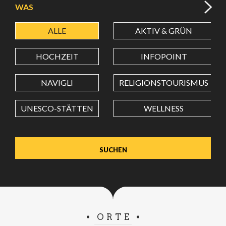
WAS
ALLE
AKTIV & GRÜN
BREITENGRAD
HOCHZEIT
INFOPOINT
LÄNGENGRAD
NAVIGLI
RELIGIONSTOURISMUS
UNESCO-STÄTTEN
WELLNESS
Wert in Dezimalgrad. Punkt (.) als Dezimalzeichen
verwenden.
ORTE