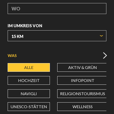
WO
IM UMKREIS VON
URSPRUNGSKOORDINATEN
WAS
ALLE
AKTIV & GRÜN
BREITENGRAD
HOCHZEIT
INFOPOINT
LÄNGENGRAD
NAVIGLI
RELIGIONSTOURISMUS
UNESCO-STÄTTEN
WELLNESS
Wert in Dezimalgrad. Punkt (.) als Dezimalzeichen