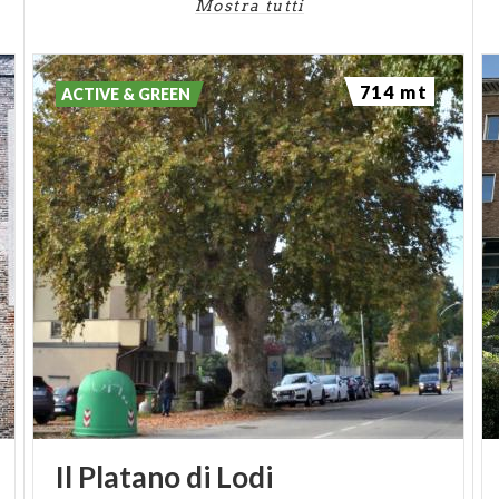
Mostra tutti
714 mt
ACTIVE & GREEN
Il
Platano
di
Lodi