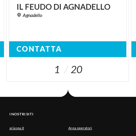
IL
FEUDO
DI
AGNADELLO
Agnadello
CONTATTA
1
20
I NOSTRI SITI
ariaspa.it
Area operatori