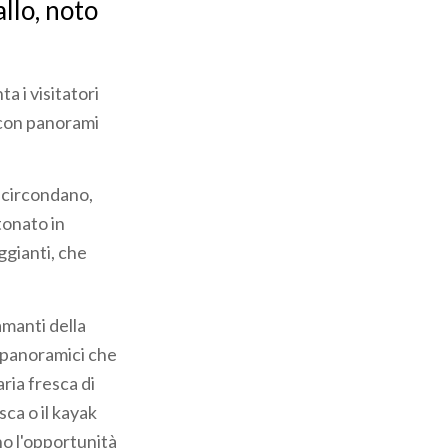
allo, noto
nta i visitatori
 con panorami
o circondano,
tonato in
ggianti, che
 amanti della
i panoramici che
ria fresca di
ca o il kayak
no l'opportunità