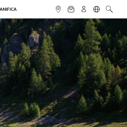
IANIFICA
INFOPOINT
NEWSLETTER
ISCRIVITI
LINGUA
CERCA