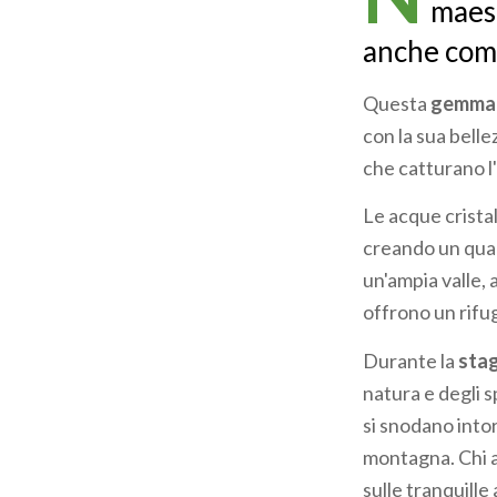
maest
anche come
Questa
gemma 
con la sua bell
che catturano l
Le acque cristal
creando un quadr
un'ampia valle, 
offrono un rifug
Durante la
stag
natura e degli s
si snodano into
montagna. Chi 
sulle tranquille