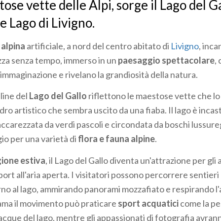
ose vette delle Alpi, sorge il Lago del G
 Lago di Livigno.
alpina
artificiale, a nord del centro abitato di
Livigno
, inca
ezza senza tempo, immerso in un
paesaggio spettacolare
,
'immaginazione e rivelano la grandiosità della natura.
line del
Lago del Gallo
riflettono le maestose vette che l
o artistico che sembra uscito da una fiaba. Il lago è incas
accarezzata da verdi pascoli e circondata da boschi lussure
io per una varietà di
flora e fauna alpine
.
ione estiva
, il Lago del Gallo diventa un'attrazione per gli
port all'aria aperta. I visitatori possono percorrere sentier
rno al lago, ammirando panorami mozzafiato e respirando l'a
ama il movimento può praticare
sport acquatici
come la pes
 acque del lago, mentre gli appassionati di fotografia avran