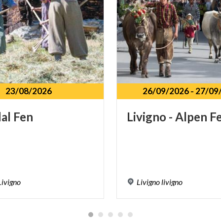
23/08/2026
26/09/2026
-
27/09
dal
Fen
Livigno
-
Alpen
F
Livigno
Livigno
livigno