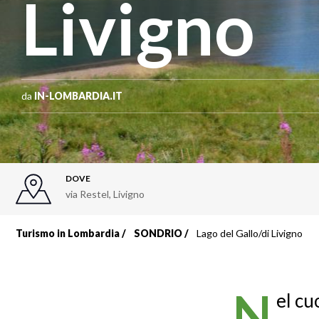
Livigno
da
IN-LOMBARDIA.IT
DOVE
via Restel
,
Livigno
Turismo in Lombardia
SONDRIO
Lago del Gallo/di Livigno
Briciole
di
N
el cu
pane