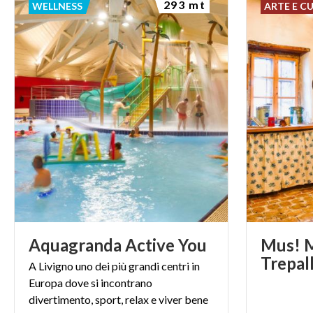
293 mt
WELLNESS
ARTE E C
Aquagranda
Active
You
Mus! M
Trepal
A Livigno uno dei più grandi centri in
Europa dove si incontrano
divertimento, sport, relax e viver bene