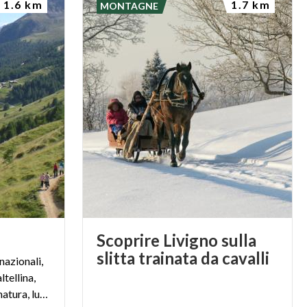
1.6 km
1.7 km
MONTAGNE
Scoprire Livigno sulla
slitta trainata da cavalli
nazionali,
ltellina,
Livigno coniuga shopping e natura, lusso e tradizione