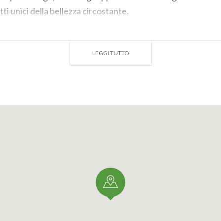
tti unici della bellezza circostante.
la
stagione fredda
, il Lago del Gallo si trasforma in un vero
esaggi innevati e la pace dell'inverno amplificano la sensazi
LEGGI TUTTO
isolamento, consentendo ai visitatori di immergersi complet
e contemplazione
. Sempre durante il periodo invernale, 
lago viene utilizzato per suggestivi giri in motoslitta.