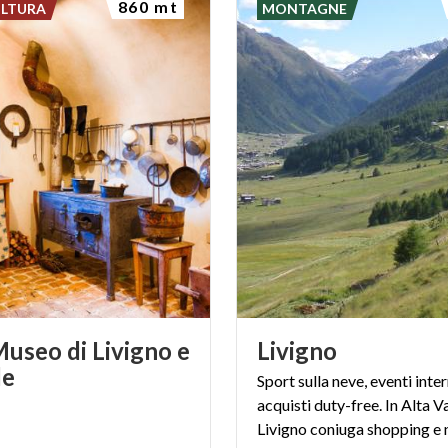
860 mt
ULTURA
MONTAGNE
useo di Livigno e
Livigno
le
Sport sulla neve, eventi inter
acquisti duty-free. In Alta Va