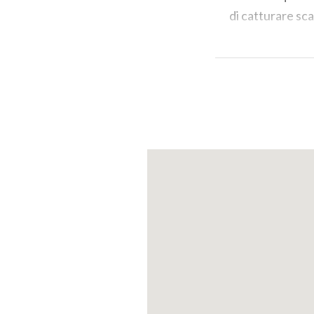
di catturare sca
Con l'arrivo del
invernale
. I pa
tranquillità e 
mondo di
pace 
permettendo, il 