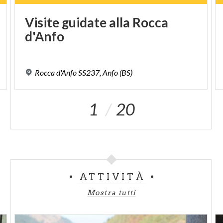
antica ricetta segreta viene tramandata da
Visite
guidate
alla
Rocca
generazioni.
d'Anfo
Rocca
d'Anfo
SS237,
Anfo
(BS)
1
20
ATTIVITÀ
Mostra tutti