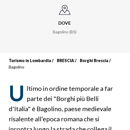
DOVE
Bagolino (BS)
Turismo in Lombardia
BRESCIA
Borghi Brescia
Briciole
Bagolino
di
U
pane
ltimo in ordine temporale a far
parte dei "Borghi più Belli
d'Italia" è Bagolino, paese medievale
risalente all’epoca romana che si
incontra lungo la strada che collega il