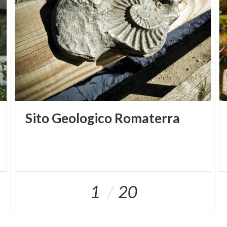
Un altro motivo per visitare Bagolino è sicuramente
il
sito geologico Romaterra e il suo chiodo d’oro
.
Nella moderna scala geologica internazionale ogni
limite tra le suddivisioni dei diversi periodi deve
essere definito con un
singolo punto di
riferimento mondiale.
Tale punto viene
denominate GSSP (Global Stratigraphic Section and
Point) oppure brevemente
“golden spike” (chiodo
Sito
Geologico
Romaterra
d’oro)
che simbolicamente indica la posizione esatta
del limite.
A completare il quadro, una
natura incontaminata
che circonda il borgo, dalla
Piana del Gaver
alle
spiagge di
Ponte Caffaro sul Lago d’Idro
1
20
, con
un’ampia offerta di sport da praticare tutto
l’anno
come il trekking, la mtb, l’arrampicata, la