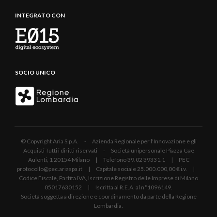
INTEGRATO CON
SOCIO UNICO
© Copyright Aria S.p.A. - Azienda Regionale per l'Innovazione e gli
Acquisti Tutti i diritti riservati - Società unipersonale Piazza Gae
Aulenti, 1 20154 Milano | Telefono 39.02 39331.1 | PEC
protocollo@pec.ariaspa.it | Capitale sociale 25.000.000,00 € i.v. |
Codice Fiscale, Partita IVA, Iscrizione Registro delle Imprese di Milano
05017630152 | Iscritta al R.E.A. al n°1096149.
Società soggetta a direzione e coordinamento da parte della Regione
Lombardia.