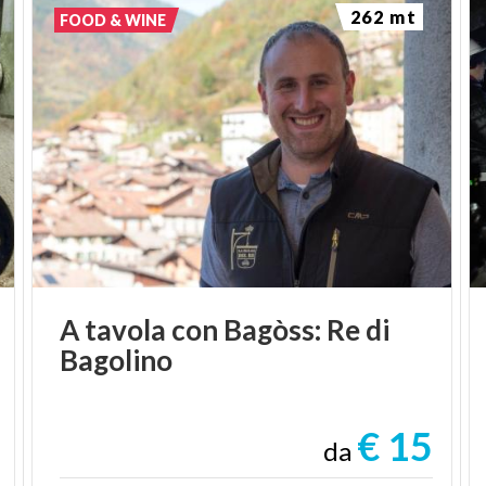
262 mt
FOOD & WINE
A
tavola
con
Bagòss:
Re
di
Bagolino
€ 15
da