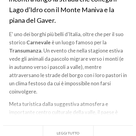
Lago d’Idro con il Monte Maniva e la
piana del Gaver.
E' uno dei borghi più belli d’Italia, oltre che per il suo
storico
Carnevale
è un luogo famoso per la
Transumanza
. Un evento che nella stagione estiva
vede gli animali da pascolo migrare verso i monti (e
in autunno verso i pascoli a valle), mentre
attraversano le strade del borgo con i loro pastori in
un clima festoso da cui è impossibile non farsi
coinvolgere.
Meta turistica dalla suggestiva atmosfera e
importante centro culturale della valle, il paese è
rimasto intatto nel tempo, con le sue stradine
strette di selciato, i portici, le fontanelle, le piazze e
LEGGI TUTTO