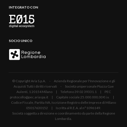
INTEGRATO CON
SOCIO UNICO
© Copyright Aria S.p.A. - Azienda Regionale per l'Innovazione e gli
Acquisti Tutti i diritti riservati - Società unipersonale Piazza Gae
Aulenti, 1 20154 Milano | Telefono 39.02 39331.1 | PEC
protocollo@pec.ariaspa.it | Capitale sociale 25.000.000,00 € i.v. |
Codice Fiscale, Partita IVA, Iscrizione Registro delle Imprese di Milano
05017630152 | Iscritta al R.E.A. al n°1096149.
Società soggetta a direzione e coordinamento da parte della Regione
Lombardia.