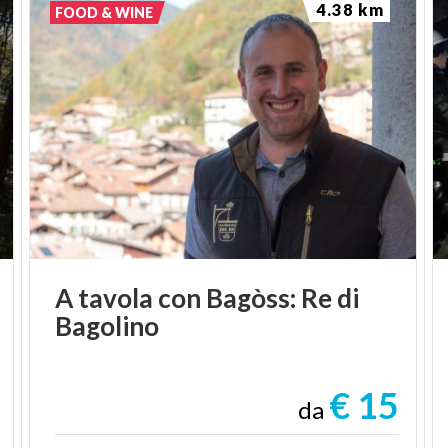
4.38 km
FOOD & WINE
A
tavola
con
Bagòss:
Re
di
Bagolino
€ 15
da