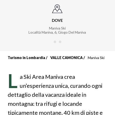
DOVE
Maniva Ski
Località Maniva, 6
,
Giogo Del Maniva
Turismo in Lombardia
VALLE CAMONICA
Maniva Ski
Briciole
di
L
a Ski Area Maniva crea
pane
un’esperienza unica, curando ogni
dettaglio della vacanza ideale in
montagna: tra rifugi e locande
tipicamente montane, 40 km di piste e