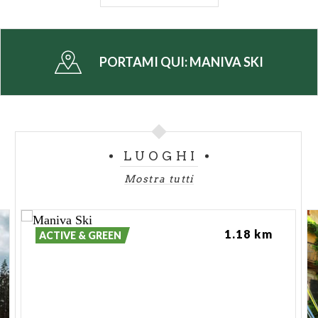
enogastronomico del Maniva
, in cui riscoprire
antiche ricette dell’alta montagna, o piatti rivisitati
in chiave moderna,
PORTAMI QUI:
MANIVA SKI
Scoprite i dettagli sulle esperienze, i costi e molto
altro sul
sito ufficiale Maniva Ski
.
LUOGHI
Mostra tutti
1.18 km
ACTIVE & GREEN