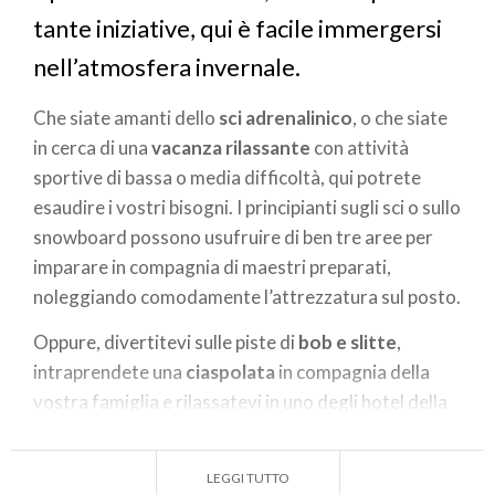
tante iniziative, qui è facile immergersi
nell’atmosfera invernale.
Che siate amanti dello
sci adrenalinico
, o che siate
in cerca di una
vacanza rilassante
con attività
sportive di bassa o media difficoltà, qui potrete
esaudire i vostri bisogni. I principianti sugli sci o sullo
snowboard possono usufruire di ben tre aree per
imparare in compagnia di maestri preparati,
noleggiando comodamente l’attrezzatura sul posto.
Oppure, divertitevi sulle piste di
bob e slitte
,
intraprendete una
ciaspolata
in compagnia della
vostra famiglia e rilassatevi in uno degli hotel della
zona, con una giornata in SPA o idromassaggio.
Tutte queste esperienze sono arricchite dal
mondo
LEGGI TUTTO