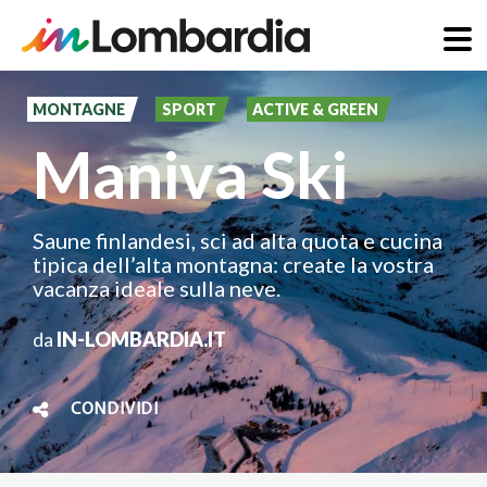
Salta
al
MONTAGNE
SPORT
ACTIVE & GREEN
contenuto
Maniva Ski
principale
Saune finlandesi, sci ad alta quota e cucina
tipica dell’alta montagna: create la vostra
vacanza ideale sulla neve.
da
IN-LOMBARDIA.IT
CONDIVIDI