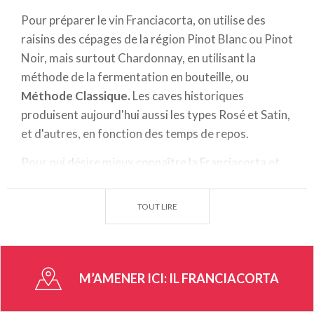
Pour préparer le vin Franciacorta, on utilise des
raisins des cépages de la région Pinot Blanc ou Pinot
Noir, mais surtout Chardonnay, en utilisant la
méthode de la fermentation en bouteille, ou
Méthode Classique.
Les caves historiques
produisent aujourd'hui aussi les types Rosé et Satin,
et d'autres, en fonction des temps de repos.
Pour qui désire mieux connaître la Franciacorta et
ses vins, il existe des
parcours
pour des excursions à
pied, ou des
parcours à vélo
, qui permettent de
TOUT LIRE
visiter des caves anciennes, de revivre l'histoire et
les traditions du territoire, et admirer de beaux
panoramas, en se laissant charmer par les bourgs et
les collines.
M’AMENER ICI:
IL FRANCIACORTA