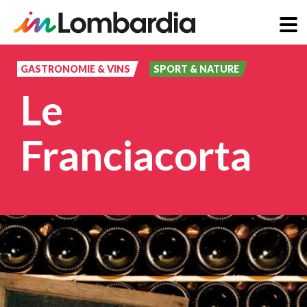
Aller
au
GASTRONOMIE & VINS
SPORT & NATURE
contenu
Le
principal
Franciacorta