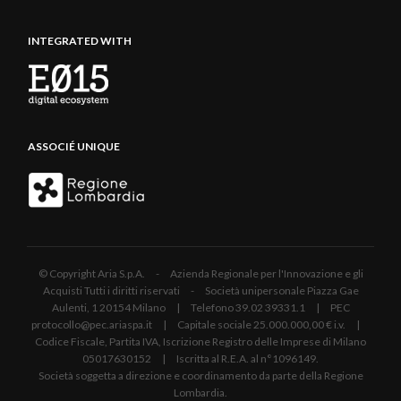
INTEGRATED WITH
ASSOCIÉ UNIQUE
© Copyright Aria S.p.A. - Azienda Regionale per l'Innovazione e gli
Acquisti Tutti i diritti riservati - Società unipersonale Piazza Gae
Aulenti, 1 20154 Milano | Telefono 39.02 39331.1 | PEC
protocollo@pec.ariaspa.it | Capitale sociale 25.000.000,00 € i.v. |
Codice Fiscale, Partita IVA, Iscrizione Registro delle Imprese di Milano
05017630152 | Iscritta al R.E.A. al n°1096149.
Società soggetta a direzione e coordinamento da parte della Regione
Lombardia.