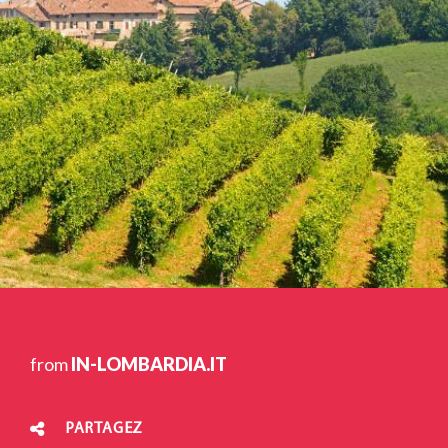
from
IN-LOMBARDIA.IT
PARTAGEZ