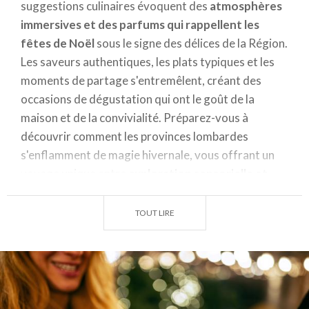
suggestions culinaires évoquent des
atmosphères
immersives et des parfums qui rappellent les
fêtes de Noël
sous le signe des délices de la Région.
Les saveurs authentiques, les plats typiques et les
moments de partage s'entremêlent, créant des
occasions de dégustation qui ont le goût de la
maison et de la convivialité. Préparez-vous à
découvrir comment les provinces lombardes
s'enflamment de magie hivernale, vous offrant un
voyage unique entre
exploration sensorielle et
goût.
TOUT LIRE
DU VIN CHAUD DANS LES CAVES (OLTREPÒ
PAVESE)
L’Oltrepò Pavese est le berceau d'une
ancienne
tradition viticole
, liée à la culture paysanne et