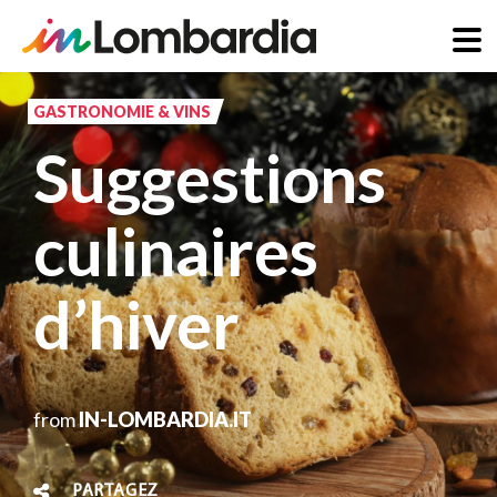
Aller
au
GASTRONOMIE & VINS
contenu
Suggestions
principal
culinaires
d’hiver
from
IN-LOMBARDIA.IT
PARTAGEZ