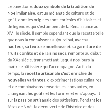
suggestions pour créer une boisson avec une
Le panettone,
doux symbole de la tradition de
matière première de qualité pour vos hôtes, ou
Noël milanaise
, est un mélange de culture et de
chercher
des expériences culinaires sur place où
goût, dont les origines sont enrichies d'histoires et
vous essayer à la préparation en vivant l'esprit de
de légendes qui s'estompent de la Renaissance au
Noël
.
XVIIIe siècle. Il semble cependant que la recette telle
que nous la connaissons aujourd'hui, avec sa
LABORATOIRE DU PIZZOCCHERO
hauteur, sa texture moelleuse et sa garniture de
(VALTELLINA, SO)
fruits confits et de raisins secs,
remonte au début
Les pizzoccheri sont bien plus qu'un simple plat
du XXe siècle, transmettant jusqu'à nos jours la
principal : ils sont
l’essence de la tradition de la
maîtrise pâtissière qui l'accompagne. Au fil du
Valtellina
, une étreinte de saveurs qui raconte
temps, la
recette artisanale s'est enrichie de
l'histoire du terroir. Cette recette moelleuse et
nouvelles variantes
, d'expérimentations culinaires
irrésistible,
à base de pâte de sarrasin, de fromage
et de combinaisons sensorielles innovantes, en
local, de pommes de terre et de chou frisé,
est
changeant les goûts et les formes et en s'appuyant
née à
Teglio
, mais elle est un symbole de convivialité
sur la passion artisanale des pâtissiers. Pendant les
et de chaleur familiale dans toute l'Italie, en
fêtes de Noël, la découverte de l'histoire et des