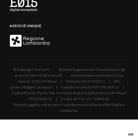
ASSOCIÉ UNIQUE
© Copyright Aria S.p.A. - Azienda Regionale per l'Innovazione e gli
Acquisti Tutti i diritti riservati - Società unipersonale Piazza Gae
Aulenti, 1 20154 Milano | Telefono 39.02 39331.1 | PEC
protocollo@pec.ariaspa.it | Capitale sociale 25.000.000,00 € i.v. |
Codice Fiscale, Partita IVA, Iscrizione Registro delle Imprese di Milano
05017630152 | Iscritta al R.E.A. al n°1096149.
Società soggetta a direzione e coordinamento da parte della Regione
Lombardia.