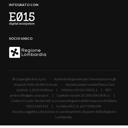
INTEGRATO CON
SOCIO UNICO
© Copyright Aria S.p.A. - Azienda Regionale per l'Innovazione e gli
Acquisti Tutti i diritti riservati - Società unipersonale Piazza Gae
Aulenti, 1 20154 Milano | Telefono 39.02 39331.1 | PEC
protocollo@pec.ariaspa.it | Capitale sociale 25.000.000,00 € i.v. |
Codice Fiscale, Partita IVA, Iscrizione Registro delle Imprese di Milano
05017630152 | Iscritta al R.E.A. al n°1096149.
Società soggetta a direzione e coordinamento da parte della Regione
Lombardia.