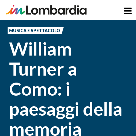
Salta
al
MUSICA E SPETTACOLO
contenuto
William
principale
Turner a
Como: i
paesaggi della
memoria