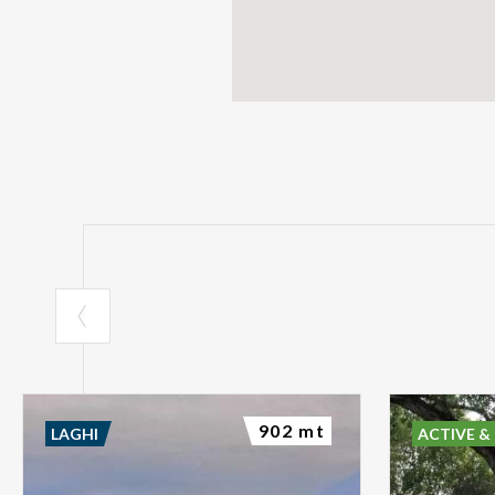
902 mt
LAGHI
ACTIVE &