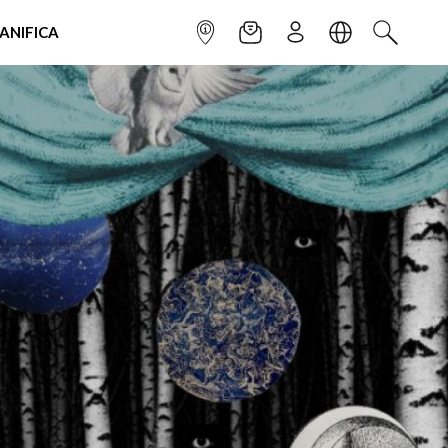
IANIFICA
INFOPOINT
NEWSLETTER
ISCRIVITI
LINGUA
CERCA