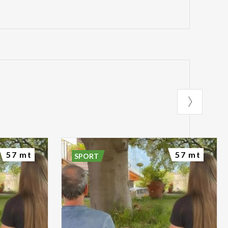
57 mt
57 mt
SPORT