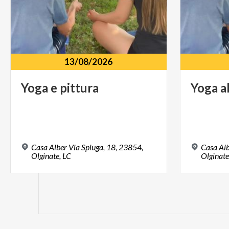
13/08/2026
Yoga
e
pittura
Yoga
a
Casa Alber Via Spluga, 18, 23854,
Casa Alb
Olginate, LC
Olginate