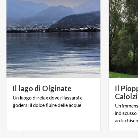
Il
lago
di
Olginate
Il Piop
Calolz
Un
luogo
di
relax
dove
rilassarsi
e
godersi
il
dolce
fluire
delle
acque
Un immenso
indiscusso 