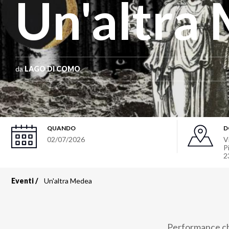
Un'altra
da
LAGO DI COMO
QUANDO
D
02/07/2026
Vi
P
2
Eventi
Un'altra Medea
Briciole
di
Performance che 