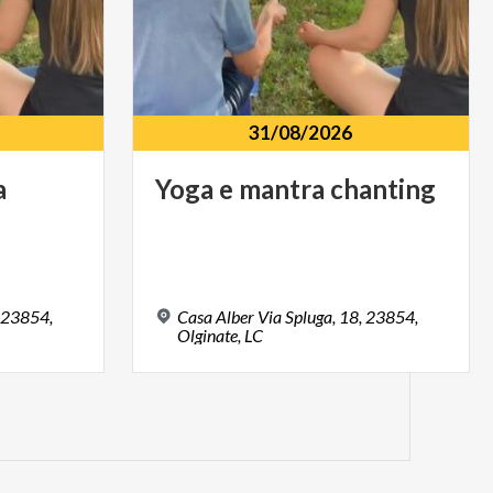
31/08/2026
a
Yoga
e
mantra
chanting
, 23854,
Casa Alber Via Spluga, 18, 23854,
Olginate, LC