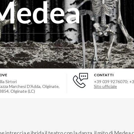
 Medea
OVE
CONTATTI
lla Sirtori
+39 039 9276070; +
iazza Marchesi D'Adda, Olginate,
Sito ufficiale
3854
,
Olginate (LC)
intreccia e ibrida il teatro con la danza, il mito di Medea 