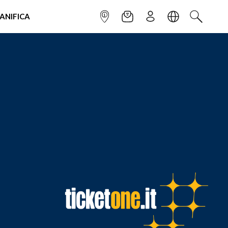
IANIFICA
INFOPOINT
NEWSLETTER
ISCRIVITI
LINGUA
CERCA