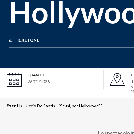
Hollywoo
da
TICKETONE
QUANDO
D
26/02/2026
T
V
M
Eventi
Uccio De Santis - “Scusi, per Hollywood?”
Briciole
di
Lo spettacolo i