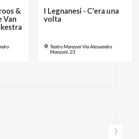
roos &
I
Legnanesi
-
C'era
una
e Van
volta
lkestra
andro
Teatro Manzoni Via Alessandro
Manzoni, 23