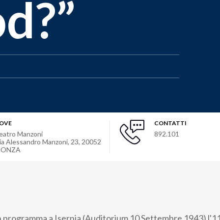
d?”
OVE
CONTATTI
eatro Manzoni
892.101
ia Alessandro Manzoni, 23
,
20052
ONZA
n programma a Isernia (Auditorium 10 Settembre 1943) l'1