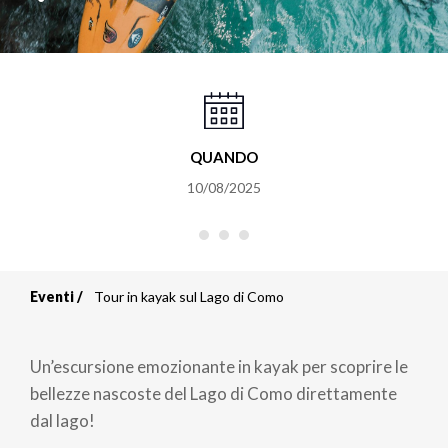
QUANDO
10/08/2025
Eventi
Tour in kayak sul Lago di Como
Briciole
di
Un’escursione emozionante in kayak per scoprire le
pane
bellezze nascoste del Lago di Como direttamente
dal lago!