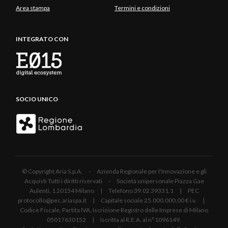
Area stampa
Termini e condizioni
INTEGRATO CON
SOCIO UNICO
© Copyright Aria S.p.A. - Azienda Regionale per l'Innovazione e gli
Acquisti Tutti i diritti riservati - Società unipersonale Piazza Gae
Aulenti, 1 20154 Milano | Telefono 39.02 39331.1 | PEC
protocollo@pec.ariaspa.it | Capitale sociale 25.000.000,00 € i.v. |
Codice Fiscale, Partita IVA, Iscrizione Registro delle Imprese di Milano
05017630152 | Iscritta al R.E.A. al n°1096149.