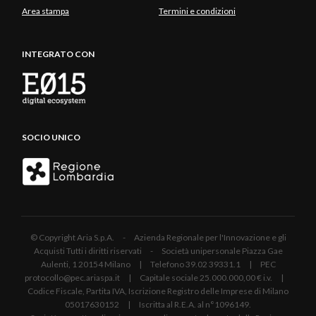
Area stampa
Termini e condizioni
INTEGRATO CON
SOCIO UNICO
© Copyright Aria S.p.A. - Azienda Regionale per l'Innovazione e gli
Acquisti Tutti i diritti riservati - Società unipersonale Piazza Gae
Aulenti, 1 20154 Milano | Telefono 39.02 39331.1 | PEC
protocollo@pec.ariaspa.it | Capitale sociale 25.000.000,00 € i.v. |
Codice Fiscale, Partita IVA, Iscrizione Registro delle Imprese di Milano
05017630152 | Iscritta al R.E.A. al n°1096149.