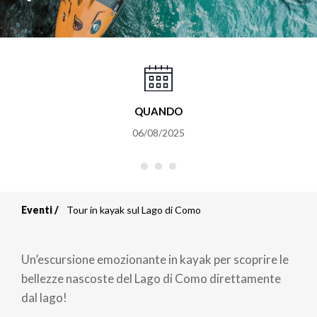
QUANDO
06/08/2025
Eventi
Tour in kayak sul Lago di Como
Briciole
di
Un’escursione emozionante in kayak per scoprire le
pane
bellezze nascoste del Lago di Como direttamente
dal lago!