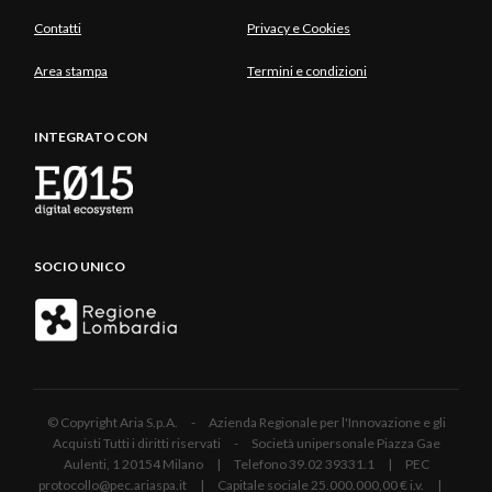
Contatti
Privacy e Cookies
Area stampa
Termini e condizioni
INTEGRATO CON
SOCIO UNICO
© Copyright Aria S.p.A. - Azienda Regionale per l'Innovazione e gli
Acquisti Tutti i diritti riservati - Società unipersonale Piazza Gae
Aulenti, 1 20154 Milano | Telefono 39.02 39331.1 | PEC
protocollo@pec.ariaspa.it | Capitale sociale 25.000.000,00 € i.v. |