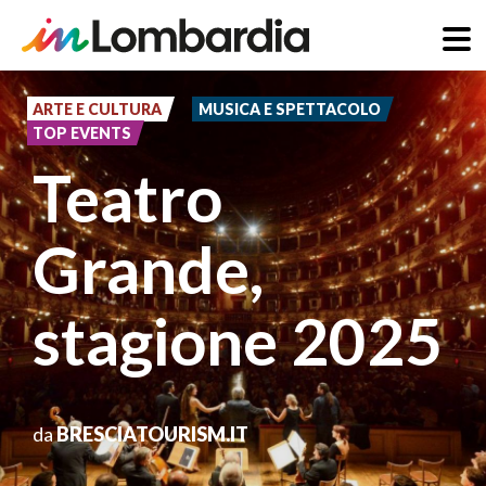
Salta
al
ARTE E CULTURA
MUSICA E SPETTACOLO
TOP EVENTS
contenuto
Teatro
principale
Grande,
stagione 2025
da
BRESCIATOURISM.IT