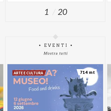
anche
alcuni dei più importanti eventi musicali
1
20
dell’anno
per Brescia:
La Grande Notte del Jazz
, che si terrà sabato
12 aprile 2025
La
Festa dell’Opera
, in programma
venerdì 6 e
sabato 7 giugno 2025
.
EVENTI
Il Grande in Provincia
, per un palinsesto estivo
Mostra tutti
che si preannuncia particolarmente eclatante.
Tra le
iniziative speciali
confermate segnaliamo:
714 mt
ARTE E CULTURA
Lezioni di storia
, dal 18 gennaio all’1 marzo 2025
I progetti
OPEN – Il Grande Accessibile
e
Grande
Comunità
Dance Well
, dedicato principalmente alle
persone che vivono con il Parkinson.