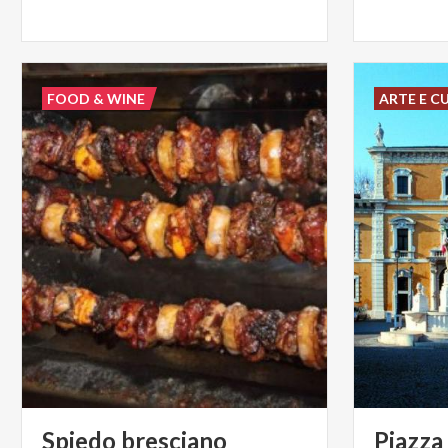
FOOD & WINE
ARTE E C
Spiedo
bresciano
Piazza