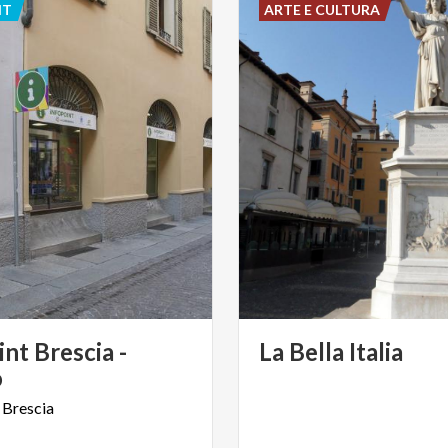
NT
ARTE E CULTURA
int Brescia -
La
Bella
Italia
o
Brescia