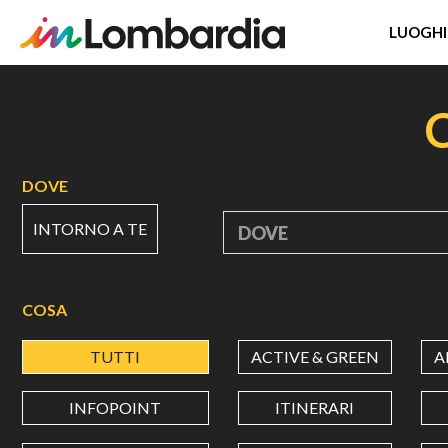
LUOGHI
Salta
al
contenuto
principale
DOVE
INTORNO A TE
DOVE
COSA
TUTTI
ACTIVE & GREEN
A
INFOPOINT
ITINERARI