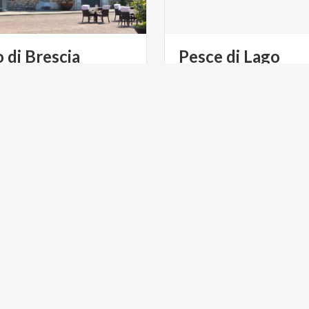
o
di
Brescia
Pesce
di
Lago
el centro storico di Brescia,
Nuovo e il Duomo Vecchio
dominano il paesaggio di Piazza Paolo VI
ULTURA
ARTE E CULTURA