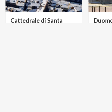
Cattedrale di Santa
Duom
Maria Assunta - Duomo Nuovo
Nel cuore d
il Duomo 
ARTE E CULTURA
ARTE E C