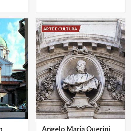
ARTE E CULTURA
o
Angelo
Maria
Querini