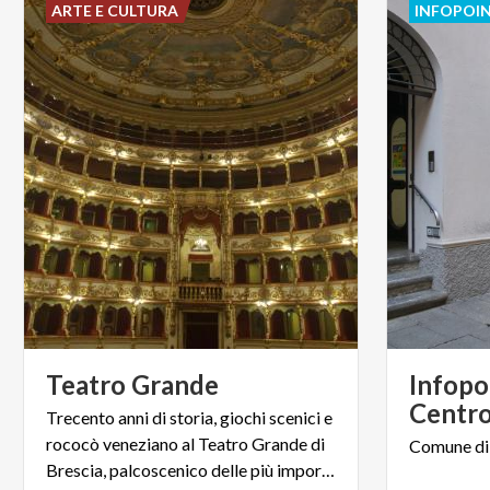
ARTE E CULTURA
INFOPOI
Teatro
Grande
Infopo
Centr
Trecento anni di storia, giochi scenici e
rococò veneziano al Teatro Grande di
Comune
di
Brescia, palcoscenico delle più importanti opere liriche