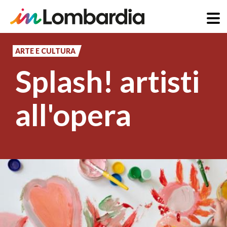
Salta
al
ARTE E CULTURA
contenuto
Splash! artisti
principale
all'opera