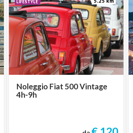
5.25 km
LIFESTYLE
Noleggio
Fiat
500
Vintage
4h-9h
€ 120
da