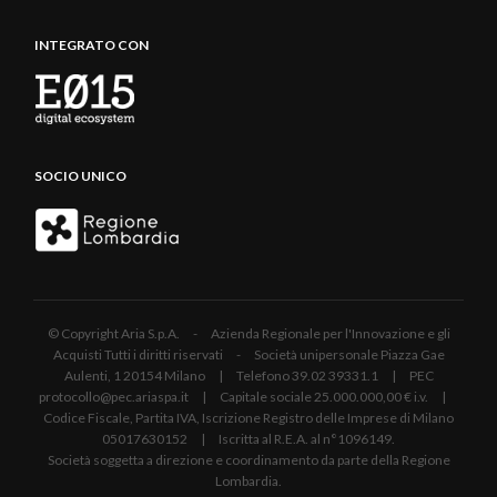
INTEGRATO CON
SOCIO UNICO
© Copyright Aria S.p.A. - Azienda Regionale per l'Innovazione e gli
Acquisti Tutti i diritti riservati - Società unipersonale Piazza Gae
Aulenti, 1 20154 Milano | Telefono 39.02 39331.1 | PEC
protocollo@pec.ariaspa.it | Capitale sociale 25.000.000,00 € i.v. |
Codice Fiscale, Partita IVA, Iscrizione Registro delle Imprese di Milano
05017630152 | Iscritta al R.E.A. al n°1096149.
Società soggetta a direzione e coordinamento da parte della Regione
Lombardia.