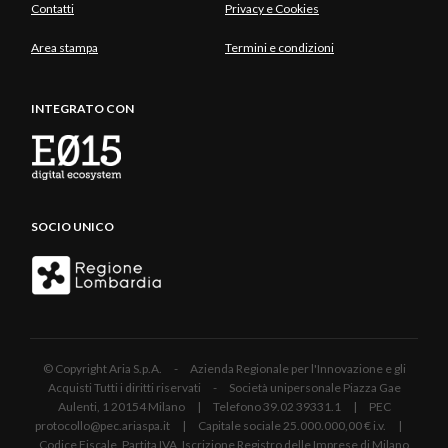
Contatti
Privacy e Cookies
Area stampa
Termini e condizioni
INTEGRATO CON
SOCIO UNICO
© Copyright Aria S.p.A. - Azienda Regionale per l'Innovazione e gli
Acquisti Tutti i diritti riservati - Società unipersonale Piazza Gae
Aulenti, 1 20154 Milano | Telefono 39.02 39331.1 | PEC
protocollo@pec.ariaspa.it | Capitale sociale 25.000.000,00 € i.v. |
Codice Fiscale, Partita IVA, Iscrizione Registro delle Imprese di Milano