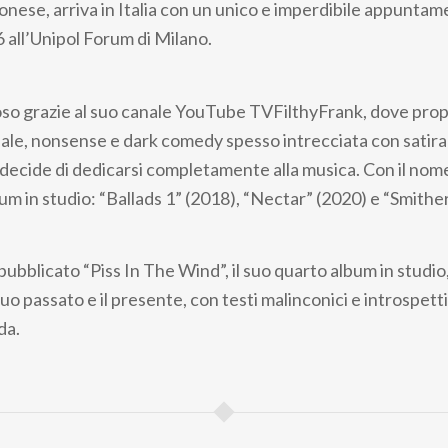
nese, arriva in Italia con un unico e imperdibile appuntam
all’Unipol Forum di Milano.
so grazie al suo canale YouTube TVFilthyFrank, dove pro
le, nonsense e dark comedy spesso intrecciata con satira 
ecide di dedicarsi completamente alla musica. Con il nome 
bum in studio: “Ballads 1” (2018), “Nectar” (2020) e “Smithe
 pubblicato “Piss In The Wind”, il suo quarto album in studi
l suo passato e il presente, con testi malinconici e introspett
da.