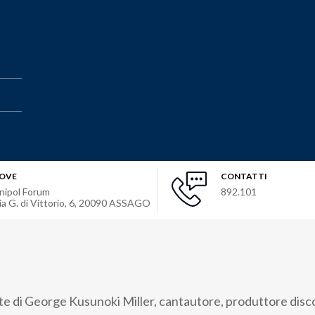
OVE
CONTATTI
nipol Forum
892.101
ia G. di Vittorio, 6
,
20090
ASSAGO
te di George Kusunoki Miller, cantautore, produttore disc