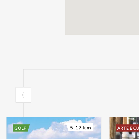
5.17 km
GOLF
ARTE E C