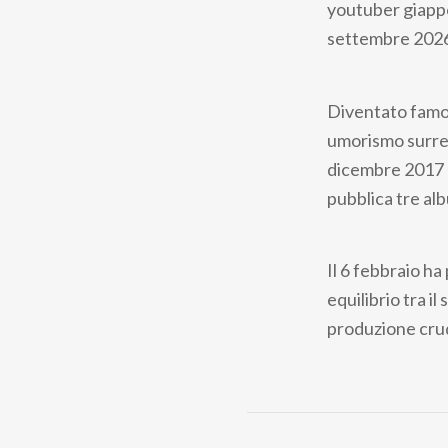
youtuber giappo
settembre 2026 
Diventato famo
umorismo surrea
dicembre 2017 d
pubblica tre al
Il 6 febbraio ha
equilibrio tra i
produzione cru