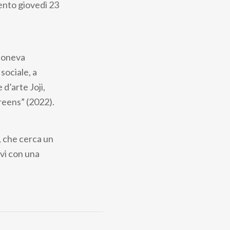
ento giovedì 23
poneva
sociale, a
d’arte Joji,
reens” (2022).
o, che cerca un
ivi con una