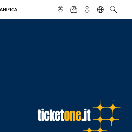
IANIFICA
INFOPOINT
NEWSLETTER
ISCRIVITI
LINGUA
CERCA