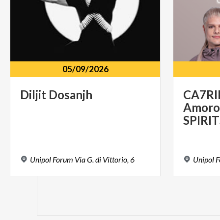
05/09/2026
Diljit
Dosanjh
CA7RI
Amoro
SPIRI
Unipol
Forum
Via
G.
di
Vittorio,
6
Unipol
F