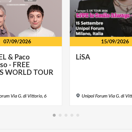
07/09/2026
15/09/2026
EL & Paco
LiSA
so - FREE
TS WORLD TOUR
orum
Via
G.
di
Vittorio,
6
Unipol
Forum
Via
G.
di
Vit