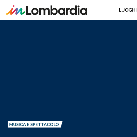
LUOGHI
Salta
al
contenuto
principale
MUSICA E SPETTACOLO