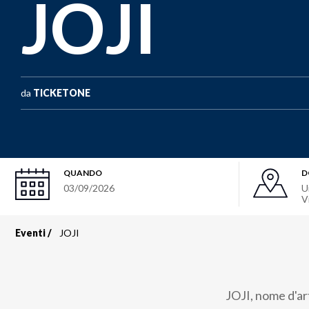
JOJI
da
TICKETONE
QUANDO
D
03/09/2026
U
V
Eventi
JOJI
Briciole
di
JOJI, nome d'ar
pane