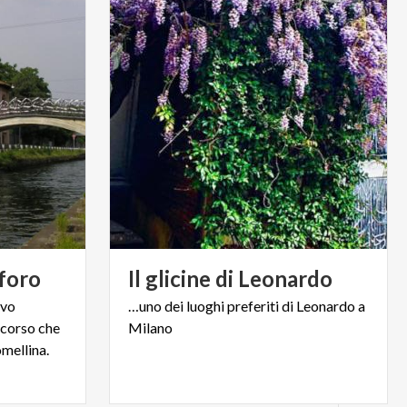
foro
Il
glicine
di
Leonardo
ivo
…uno
dei
luoghi
preferiti
di
Leonardo
a
rcorso che
Milano
mellina.