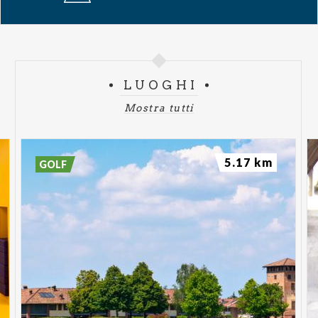
debuttato alla #1 della classifica FIMI/NIQ ed è
presente tra gli album più venduti da oltre 98
settimane. Con 21 dischi di platino, 16 dischi d’oro,
più di 2,5 miliardi di stream complessivi e milioni di
LUOGHI
ascoltatori mensili su Spotify, Kid Yugi si conferma
Mostra tutti
una delle figure centrali del rap italiano
contemporaneo.
5.17 km
GOLF