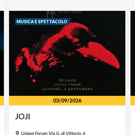
MUSICA E SPETTACOLO
03/09/2026
JOJI
Unipol
Forum
Via
G.
di
Vittorio,
6