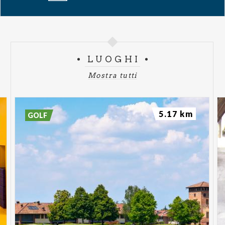
Info bambini e disabili
Prima di effettuare l’acquisto, si prega di visitare la
pagina dedicata per informazioni su modalità di
LUOGHI
richiesta biglietti ed agevolazioni previste (fino ad
Mostra tutti
esaurimento posti).
Clicca qui
Nel momento in cui Lei effettua un acquisto, i Suoi
5.17 km
GOLF
dati vengono trasferiti a Di and Gi s.r.l. e da questa
trattati ai fini dell'esecuzione del contratto quale
autonomo titolare del relativo trattamento.
Pertanto, prima di procedere all'acquisto si prega di
prendere visione della relativa Informativa.
Clicca
qui
Biglietti