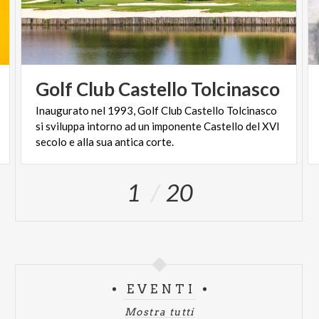
Settore Visibilita' Limitata
€ 44,85
Settore
Numerato 2
€ 49,45
Posto In Piedi
€ 59,80
Settore
Numerato 1
€ 59,80
Golf
Club
Castello
Tolcinasco
Inaugurato nel 1993, Golf Club Castello Tolcinasco
si sviluppa intorno ad un imponente Castello del XVI
secolo e alla sua antica corte.
1
20
EVENTI
Mostra tutti