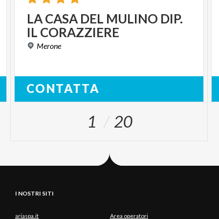
LA
CASA
DEL
MULINO
DIP.
IL
CORAZZIERE
Merone
CONTATTA
1
20
I NOSTRI SITI
ariaspa.it
Area operatori