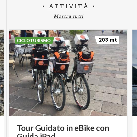
ATTIVITÀ
Mostra tutti
203 mt
CICLOTURISMO
Tour
Guidato
in
eBike
con
Guida
iPad