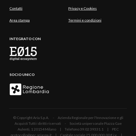
Contatti
Privacy e Cookies
Area stampa
Termini e condizioni
INTEGRATO CON
SOCIO UNICO
© Copyright Aria S.p.A. - Azienda Regionale per l'Innovazione e gli
Acquisti Tutti i diritti riservati - Società unipersonale Piazza Gae
Aulenti, 1 20154 Milano | Telefono 39.02 39331.1 | PEC
protocollo@pec.ariaspa.it | Capitale sociale 25.000.000,00 € i.v. |