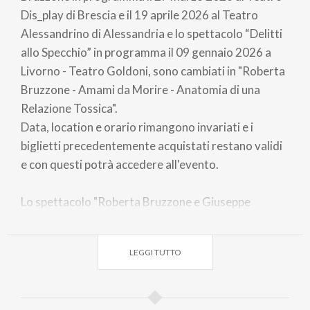
Dis_play di Brescia e il 19 aprile 2026 al Teatro
Alessandrino di Alessandria e lo spettacolo “Delitti
allo Specchio” in programma il 09 gennaio 2026 a
Livorno - Teatro Goldoni, sono cambiati in "Roberta
Bruzzone - Amami da Morire - Anatomia di una
Relazione Tossica".
Data, location e orario rimangono invariati e i
biglietti precedentemente acquistati restano validi
e con questi potrà accedere all'evento.
Lo spettacolo "Roberta Bruzzone e Giuseppe
Lavenia - Genitori sull'orlo di una crisi di nervi" in
programma il 20 luglio al Lazzaretto di Bergamo
LEGGI TUTTO
cambia titolo in "Roberta Bruzzone - Amami da
morire". I biglietti già acquistati restano validi.