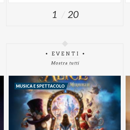
Tra di loro, un legame tossico che si nutre di silenzi,
colpa e illusione che verrà svelato, passo passo,
1
20
durante lo spettacolo.
Ispirato a dinamiche reali e arricchito da contenuti
psicologici e criminologici, "Amami da Morire" non è
solo uno spettacolo: è un percorso di
consapevolezza che porta lo spettatore a
EVENTI
rispondere ad una domanda cruciale:
“Se questo è amore… perché mi fa così male?”
Mostra tutti
Biglietti
MUSICA E SPETTACOLO
Galleria
€ 35,00
Platea
€ 40,00
Balconata
€ 40,00