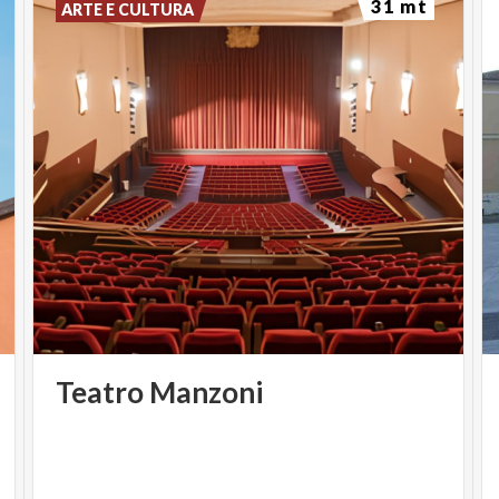
31 mt
ARTE E CULTURA
"Amami da Morire" è un viaggio teatrale crudo e
struggente nei meandri oscuri di una relazione che si
traveste da amore, ma nasconde il volto del
controllo, della dipendenza e della manipolazione.
Attraverso una narrazione che alterna momenti di
seduzione magnetica e abissi di violenza emotiva, lo
spettacolo mette in scena – come un’autopsia della
mente della vittima e del carnefice – le tappe
invisibili che conducono alla distruzione psicologica
di chi ama troppo… e si perde inevitabilmente nel
labirinto di narciso.
Sullo sfondo, la figura disturbante del narcisista:
Teatro
Manzoni
affascinante, brillante, predatore. Al centro, la
vittima: innamorata, devota, manipolata,
lentamente svuotata e annichilita.