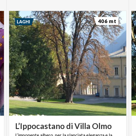
406 mt
LAGHI
L’Ippocastano
di
Villa
Olmo
L’imponente albero, per la slanciata eleganza e la