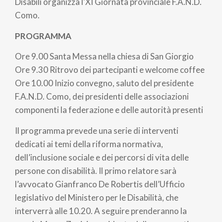
pane
Disabili organizza l'XI Giornata provinciale F.A.N.D.
Como.
PROGRAMMA
Ore 9.00 Santa Messa nella chiesa di San Giorgio
Ore 9.30 Ritrovo dei partecipanti e welcome coffee
Ore 10.00 Inizio convegno, saluto del presidente
F.A.N.D. Como, dei presidenti delle associazioni
componenti la federazione e delle autorità presenti
Il programma prevede una serie di interventi
dedicati ai temi della riforma normativa,
dell’inclusione sociale e dei percorsi di vita delle
persone con disabilità. Il primo relatore sarà
l’avvocato Gianfranco De Robertis dell’Ufficio
legislativo del Ministero per le Disabilità, che
interverrà alle 10.20. A seguire prenderanno la