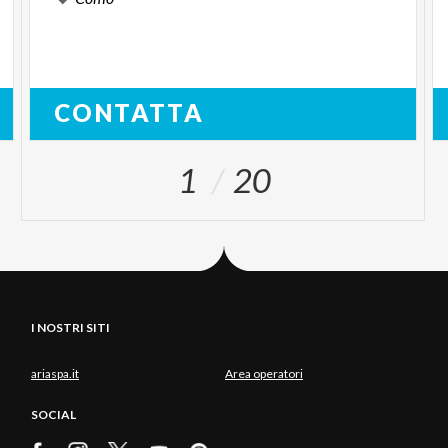
CONTATTA
1
20
I NOSTRI SITI
ariaspa.it
Area operatori
SOCIAL