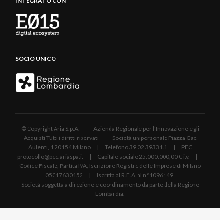
INTEGRATO CON
SOCIO UNICO
© Copyright Aria S.p.A. - Azienda Regionale per l'Innovazione e gli
Acquisti Tutti i diritti riservati - Società unipersonale Piazza Gae
Aulenti, 1 20154 Milano | Telefono 39.02 39331.1 | PEC
protocollo@pec.ariaspa.it | Capitale sociale 25.000.000,00 € i.v. |
Codice Fiscale, Partita IVA, Iscrizione Registro delle Imprese di Milano
05017630152 | Iscritta al R.E.A. al n°1096149.
Società soggetta a direzione e coordinamento da parte della Regione
Lombardia.