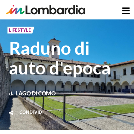
Salta
al
LIFESTYLE
contenuto
Raduno di
principale
auto d'epoca
da
LAGO DI COMO
CONDIVIDI