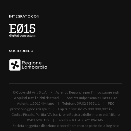
INTEGRATO CON
SOCIO UNICO
© Copyright Aria S.p.A. - Azienda Regionale per l'Innovazione e gli
Acquisti Tutti i diritti riservati - Società unipersonale Piazza Gae
Aulenti, 1 20154 Milano | Telefono 39.02 39331.1 | PEC
protocollo@pec.ariaspa.it | Capitale sociale 25.000.000,00 € i.v. |
Codice Fiscale, Partita IVA, Iscrizione Registro delle Imprese di Milano
05017630152 | Iscritta al R.E.A. al n°1096149.
Società soggetta a direzione e coordinamento da parte della Regione