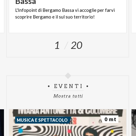
Bassa
L'Infopoint
di
Bergamo
Bassa
vi
accoglie
per
farvi
scoprire
Bergamo
e
il
sul
suo
territorio!
1
20
EVENTI
Mostra tutti
0 mt
MUSICA E SPETTACOLO