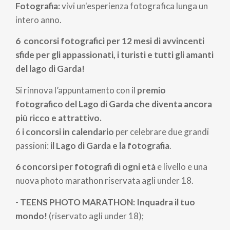
pane
Fotografia:
vivi un'esperienza fotografica lunga un
intero anno.
6 concorsi fotografici per
12 mesi di avvincenti
sfide per gli appassionati, i turisti e tutti gli amanti
del lago di Garda!
Si rinnova l’appuntamento con il
premio
fotografico
del Lago di Garda che diventa ancora
più ricco e attrattivo.
6
i concorsi in calendario
per celebrare due grandi
passioni:
il
Lago di Garda e la fotografia
.
6 concorsi per fotografi di ogni età
e livello e una
nuova photo marathon riservata agli under 18.
-
TEENS PHOTO MARATHON
: Inquadra il tuo
mondo!
(riservato agli under 18);