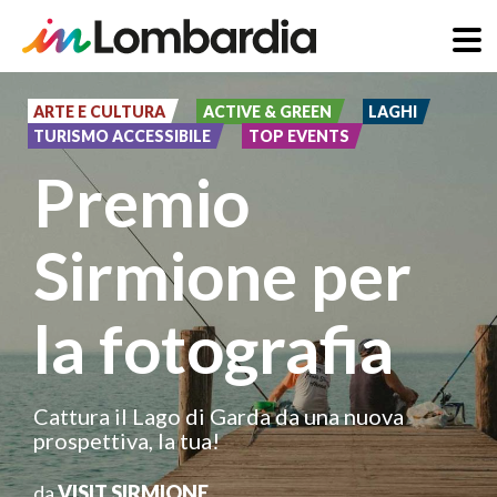
Salta
al
ARTE E CULTURA
ACTIVE & GREEN
LAGHI
TURISMO ACCESSIBILE
TOP EVENTS
contenuto
Premio
principale
Sirmione per
la fotografia
Cattura il Lago di Garda da una nuova
prospettiva, la tua!
da
VISIT SIRMIONE