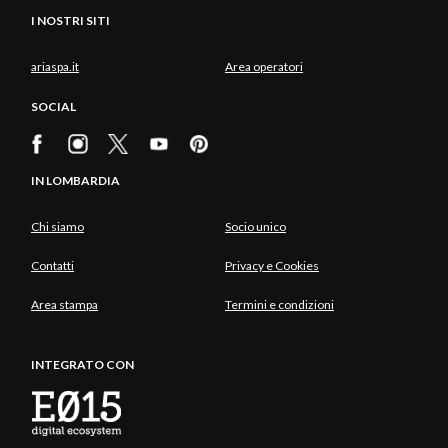
I NOSTRI SITI
ariaspa.it
Area operatori
SOCIAL
IN LOMBARDIA
Chi siamo
Socio unico
Contatti
Privacy e Cookies
Area stampa
Termini e condizioni
INTEGRATO CON